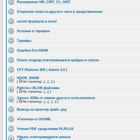
Расширение VW_CRIT_CL_HIST
Открытие cloba из другого типа в представлении
ooxml формула в excel
Условие в тарифах
Тарифы
Ошибка Ora 02049
Поиск подряд повторяющиеся цифры в строке
CFT Platform IDE ( Admin 2.0 )
HOOK_BANK
[
На страницу:
1
,
2
,
3
]
Работа с BLOB файлами
[
На страницу:
1
,
2
]
Запуск JOBа от имени другого пользователя
[
На страницу:
1
,
2
,
3
,
4
]
Вывод на принтер файл .jpg
«Галочка» в OOXML
Чтение PDF средствами PL/PLUS
Убрать повторяющиеся записи