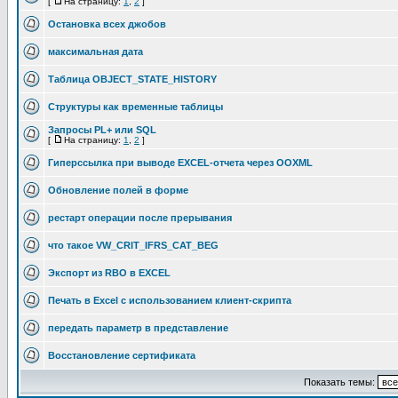
[
На страницу:
1
,
2
]
Остановка всех джобов
максимальная дата
Таблица OBJECT_STATE_HISTORY
Структуры как временные таблицы
Запросы PL+ или SQL
[
На страницу:
1
,
2
]
Гиперссылка при выводе EXCEL-отчета через OOXML
Обновление полей в форме
рестарт операции после прерывания
что такое VW_CRIT_IFRS_CAT_BEG
Экспорт из RBO в EXCEL
Печать в Excel с использованием клиент-скрипта
передать параметр в представление
Восстановление сертификата
Показать темы: