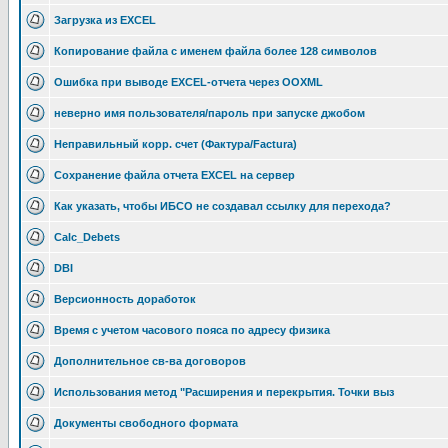
Загрузка из EXCEL
Копирование файла с именем файла более 128 символов
Ошибка при выводе EXCEL-отчета через OOXML
неверно имя пользователя/пароль при запуске джобом
Неправильный корр. счет (Фактура/Factura)
Сохранение файла отчета EXCEL на сервер
Как указать, чтобы ИБСО не создавал ссылку для перехода?
Calc_Debets
DBI
Версионность доработок
Время с учетом часового пояса по адресу физика
Дополнительное св-ва договоров
Использования метод "Расширения и перекрытия. Точки выз
Документы свободного формата