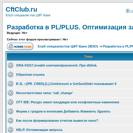
CftClub.ru
О
Клуб специалистов ЦФТ-Банк
Разработка в PL/PLUS. Оптимизация з
Ведущие: Нет
Сейчас этот форум просматривают: Нет
Клуб специалистов ЦФТ-Банк (IBSO)
->
Разработка в PL/
Темы
ORA-01017.invalid username/password. При dblink.
Обратная ссылка
В 2L ::[PR_CRED].[L].GetAmount и GetSumDebt показывают 0
Несоответствие типа: 'call_change'
CFT IDE: Ресурс имеет входящие или конфликтные изменения
Форма с гридом и кнопками Добавить Изменить Удалить
Как после формирование отчетов вывести окно?
HELP. Оптимизация запроса.