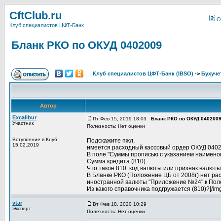
CftClub.ru
О
Клуб специалистов ЦФТ-Банк
Бланк РКО по ОКУД 0402009
Клуб специалистов ЦФТ-Банк (IBSO)
->
Бухучет
Автор
Excalibur
Пт Фев 15, 2019 18:03
Бланк РКО по ОКУД 040200
Участник
Полезность: Нет оценки
Вступление в Клуб:
Подскажите пжл,
15.02.2019
имеется расходный кассовый ордер ОКУД 04020
В поле "Суммы прописью с указанием наимено
Сумма кредита (810).
Что такое 810: код валюты или признак валют
В Бланке РКО (Положение ЦБ от 2008г) нет рас
иностранной валюты "Приложение №24" к Полож
Из какого справочника подгружается (810)?[/im
vtar
Вт Фев 18, 2020 10:29
Эксперт
Полезность: Нет оценки