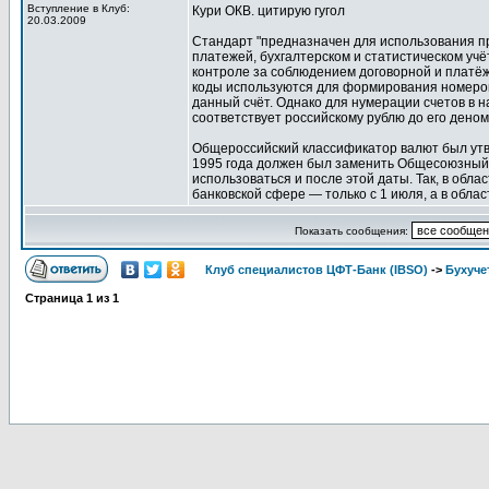
Вступление в Клуб:
Кури ОКВ. цитирую гугол
20.03.2009
Стандарт "предназначен для использования п
платежей, бухгалтерском и статистическом уч
контроле за соблюдением договорной и платёж
коды используются для формирования номеров б
данный счёт. Однако для нумерации счетов в н
соответствует российскому рублю до его деноми
Общероссийский классификатор валют был утв
1995 года должен был заменить Общесоюзный 
использоваться и после этой даты. Так, в обла
банковской сфере — только с 1 июля, а в област
Показать сообщения:
Клуб специалистов ЦФТ-Банк (IBSO)
->
Бухучет
Страница
1
из
1