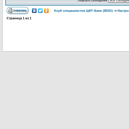
Показать сообщения:
Клуб специалистов ЦФТ-Банк (IBSO)
->
Настро
Страница
1
из
1