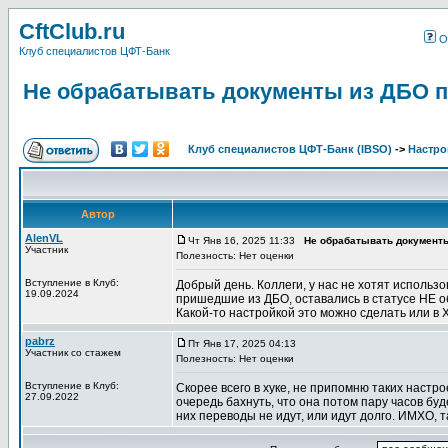
CftClub.ru
О
Клуб специалистов ЦФТ-Банк
Не обрабатывать документы из ДБО п
Клуб специалистов ЦФТ-Банк (IBSO)
->
Настро
Автор
AlenVL
Чт Янв 16, 2025 11:33
Не обрабатывать документы
Участник
Полезность: Нет оценки
Вступление в Клуб:
Добрый день. Коллеги, у нас не хотят использ
19.09.2024
пришедшие из ДБО, оставались в статусе НЕ о
Какой-то настройкой это можно сделать или в 
pabrz
Пт Янв 17, 2025 04:13
Участник со стажем
Полезность: Нет оценки
Вступление в Клуб:
Скорее всего в хуке, не припомню таких настро
27.09.2022
очередь бахнуть, что она потом пару часов буд
них переводы не идут, или идут долго. ИМХО, т